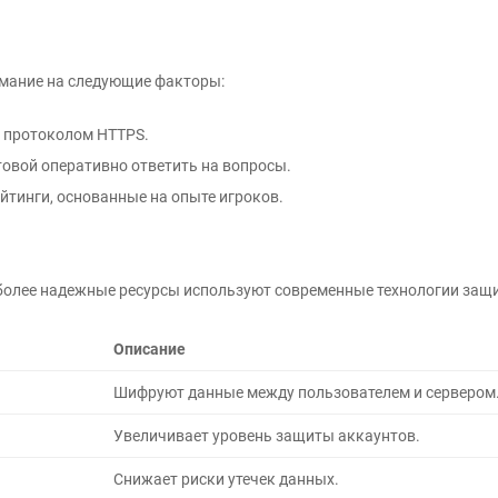
имание на следующие факторы:
 протоколом HTTPS.
овой оперативно ответить на вопросы.
йтинги, основанные на опыте игроков.
более надежные ресурсы используют современные технологии защи
Описание
Шифруют данные между пользователем и сервером
Увеличивает уровень защиты аккаунтов.
Снижает риски утечек данных.