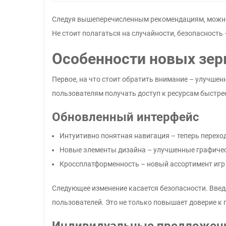
Следуя вышеперечисленным рекомендациям, можно 
Не стоит полагаться на случайности, безопасность 
Особенности новых зер
Первое, на что стоит обратить внимание – улучше
пользователям получать доступ к ресурсам быстрее
Обновленный интерфейс
Интуитивно понятная навигация – теперь перехо
Новые элементы дизайна – улучшенные графичес
Кроссплатформенность – новый ассортимент игр 
Следующее изменение касается безопасности. Вв
пользователей. Это не только повышает доверие к 