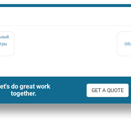
ьный
игры
Обз
et's do great work
GET A QUOTE
together.