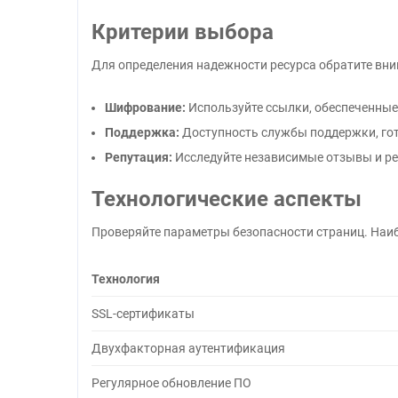
Критерии выбора
Для определения надежности ресурса обратите вн
Шифрование:
Используйте ссылки, обеспеченные
Поддержка:
Доступность службы поддержки, гот
Репутация:
Исследуйте независимые отзывы и ре
Технологические аспекты
Проверяйте параметры безопасности страниц. Наи
Технология
SSL-сертификаты
Двухфакторная аутентификация
Регулярное обновление ПО