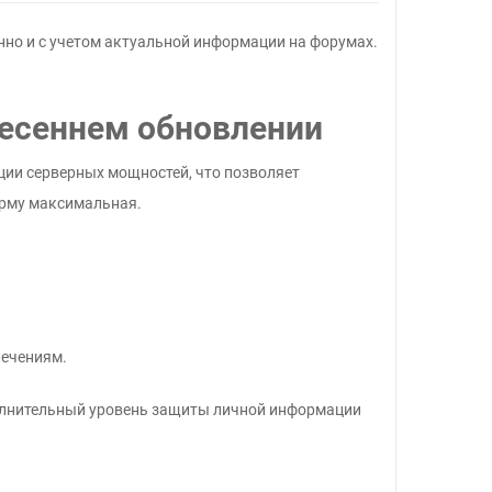
но и с учетом актуальной информации на форумах.
весеннем обновлении
ции серверных мощностей, что позволяет
форму максимальная.
лечениям.
олнительный уровень защиты личной информации