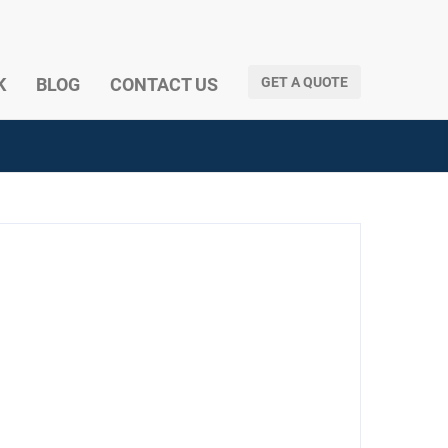
K
BLOG
CONTACT US
GET A QUOTE