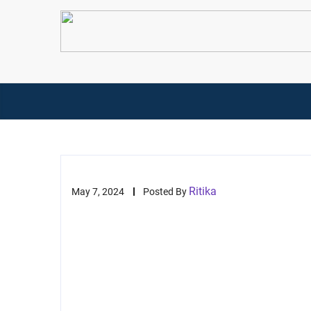
Обновление зеркал Ва
Ritika
May 7, 2024
Posted By