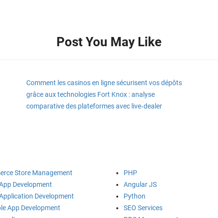
Post You May Like
Comment les casinos en ligne sécurisent vos dépôts
grâce aux technologies Fort Knox : analyse
comparative des plateformes avec live‑dealer
rce Store Management
PHP
 App Development
Angular JS
 Application Development
Python
le App Development
SEO Services