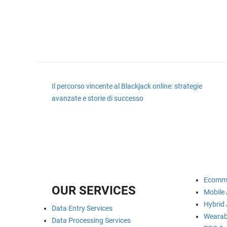
Il percorso vincente al Blackjack online: strategie
avanzate e storie di successo
Ecomme
OUR SERVICES
Mobile
Hybrid
Data Entry Services
Wearab
Data Processing Services