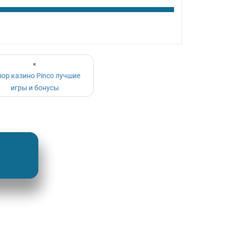
«
ор казино Pinco лучшие
игры и бонусы