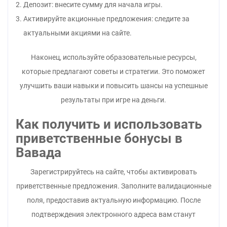
Депозит: внесите сумму для начала игры.
Активируйте акционные предложения: следите за
актуальными акциями на сайте.
Наконец, используйте образовательные ресурсы,
которые предлагают советы и стратегии. Это поможет
улучшить ваши навыки и повысить шансы на успешные
результаты при игре на деньги.
Как получить и использовать
приветственные бонусы в
Вавада
Зарегистрируйтесь на сайте, чтобы активировать
приветственные предложения. Заполните валидационные
поля, предоставив актуальную информацию. После
подтверждения электронного адреса вам станут