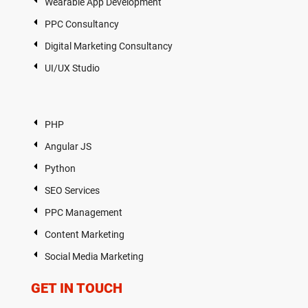
Wearable App Development
PPC Consultancy
Digital Marketing Consultancy
UI/UX Studio
PHP
Angular JS
Python
SEO Services
PPC Management
Content Marketing
Social Media Marketing
GET IN TOUCH