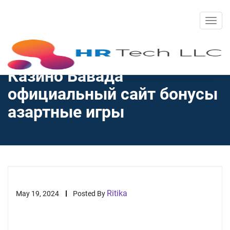
Казино Вавада
официальный сайт бонусы
азартные игры
Ritika
May 19, 2024
Posted By