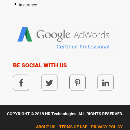
Insurance
BE SOCIAL WITH US
COPYRIGHT © 2019 HR Technologies. ALL RIGHTS RESERVED.
ABOUT US
TERMS OF USE
PRIVACY POLICY