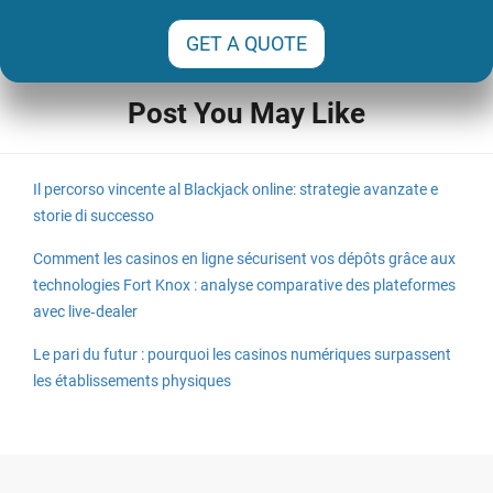
GET A QUOTE
Post You May Like
Il percorso vincente al Blackjack online: strategie avanzate e
storie di successo
Comment les casinos en ligne sécurisent vos dépôts grâce aux
technologies Fort Knox : analyse comparative des plateformes
avec live‑dealer
Le pari du futur : pourquoi les casinos numériques surpassent
les établissements physiques